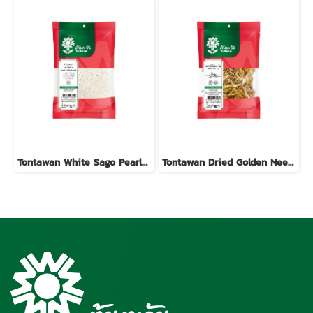
Tontawan White Sago Pearls (Small) 500g
Tontawan Dried Golden Needles (Day Lily Buds) 80g