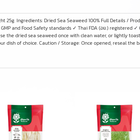
t 25g. Ingredients: Dried Sea Seaweed 100% Full Details / Pr
 GMP and Food Safety standards ✓ Thai FDA (อย.) registered ✓ 
e the dried sea seaweed once with clean water, or lightly toast
r dish of choice. Caution / Storage: Once opened, reseal the bag