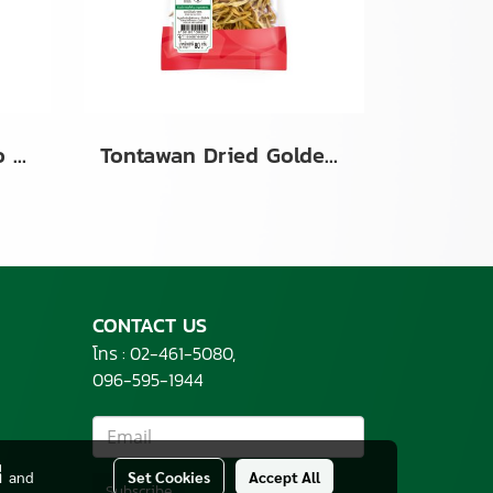
Tontawan Green Sago Pearls (Small) 500g
Tontawan Dried Golden Needles (Day Lily Buds) 80g
CONTACT US
โทร :
02-461-5080,
096-595-1944
่
and
Set Cookies
Accept All
Subscribe