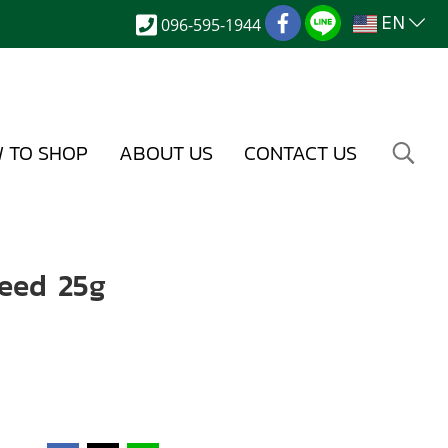
EN
096-595-1944
 TO SHOP
ABOUT US
CONTACT US
eed 25g