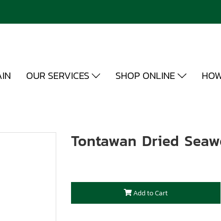
IN
OUR SERVICES
SHOP ONLINE
HOW
Tontawan Dried Seaw
Add to Cart