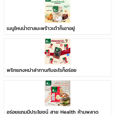
เมนูไหนน้ำตาลมะพร้าวเต๋าก็เอาอยู่
พริกแกงหม่าล่าทานกับอะไรก็อร่อย
อร่อยแถมมีประโยชน์ สาย Health ห้ามพลาด