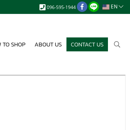
EN
096-595-1944
 TO SHOP
ABOUT US
CONTACT US