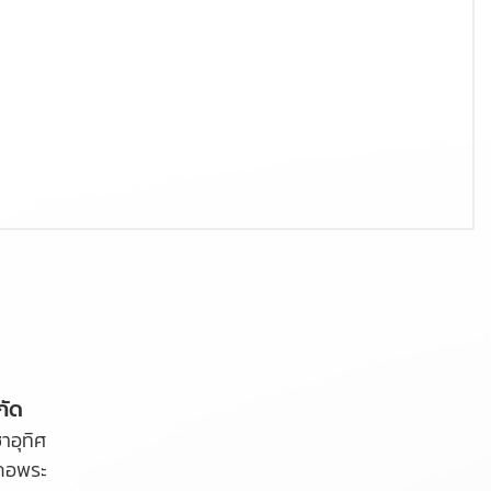
กัด
ชาอุทิศ
ภอพระ