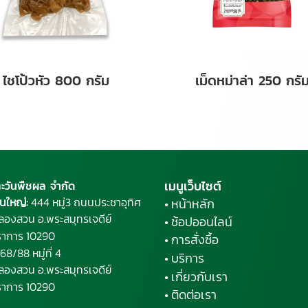
ไชโป้วหัว 800 กรัม
เม็ดหม่าล่า 250 กรั
เมนูเว็บไซต์
ตะวันพืชผล จำกัด
นใหญ่:
444 หมู่3 ถนนประชาอุทิศ
• หน้าหลัก
ลองสวน อ.พระ
สมุทรเจดีย์
• ช้อปออนไลน์
ราการ 10290
• การสั่งซื้อ
68/88 หมู่ที่ 4
• บริการ
ลองสวน อ.พระสมุทรเจดีย์
• เกี่ยวกับเรา
ราการ 10290
• ติดต่อเรา