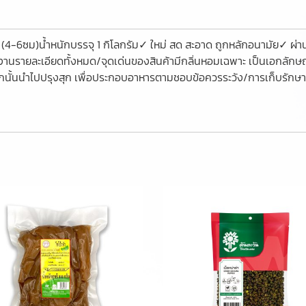
่ (4-6ซม)น้ำหนักบรรจุ 1 กิโลกรัม✓ ใหม่ สด สะอาด ถูกหลักอนามัย✓
นรายละเอียดทั้งหมด/จุดเด่นของสินค้ามีกลิ่นหอมเฉพาะ เป็นเอกลักษณ์
จากนั้นนำไปปรุงสุก เพื่อประกอบอาหารตามชอบข้อควรระวัง/การเก็บรักษา เ