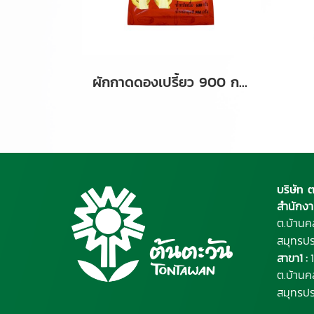
ผักกาดดองเปรี้ยว 900 กรัม
บริษัท 
สำนักงา
ต.บ้านค
สมุทรป
สาขา1 :
1
ต.บ้านค
สมุทรป