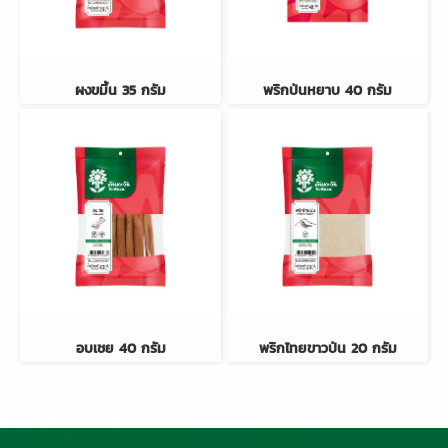
ผงขมิ้น 35 กรัม
พริกป่นหยาบ 40 กรัม
อบเชย 40 กรัม
พริกไทยขาวป่น 20 กรัม