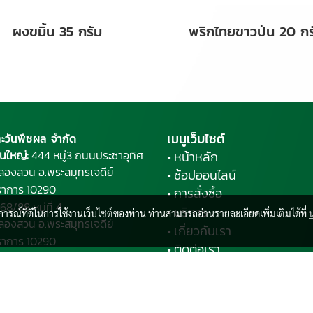
ผงขมิ้น 35 กรัม
พริกไทยขาวป่น 20 กร
เมนูเว็บไซต์
ตะวันพืชผล จำกัด
นใหญ่:
444 หมู่3 ถนนประชาอุทิศ
• หน้าหลัก
ลองสวน อ.พระ
สมุทรเจดีย์
• ช้อปออนไลน์
ราการ 10290
• การสั่งซื้อ
68/88 หมู่ที่ 4
• บริการ
บการณ์ที่ดีในการใช้งานเว็บไซต์ของท่าน ท่านสามารถอ่านรายละเอียดเพิ่มเติมได้ที่
ลองสวน อ.พระสมุทรเจดีย์
• เกี่ยวกับเรา
ราการ 10290
• ติดต่อเรา
ารชำระเงิน
มสถานะการสั่งซื้อ