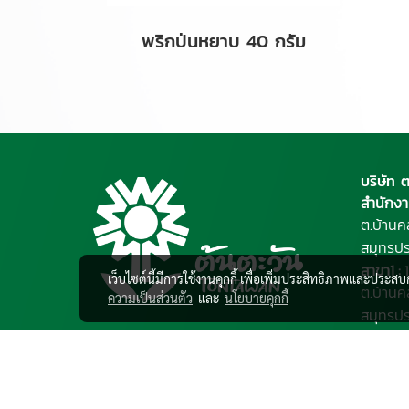
พริกป่นหยาบ 40 กรัม
บริษัท 
สำนักงา
ต.บ้านค
สมุทรป
สาขา1 :
1
เว็บไซต์นี้มีการใช้งานคุกกี้ เพื่อเพิ่มประสิทธิภาพและประส
ต.บ้านค
ความเป็นส่วนตัว
และ
นโยบายคุกกี้
สมุทรป
• แจ้งก
• ติดตา