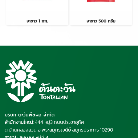
งาขาว 1 กก.
งาขาว 500 กรัม
บริษัท ตะวันพืชผล จำกัด
สำนักงานใหญ่:
444 หมู่3 ถนนประชาอุทิศ
ต.บ้านคลองสวน อ.พระ
สมุทรเจดีย์
สมุทรปราการ 10290
สาขา1 :
168/88 หมู่ที่ 4