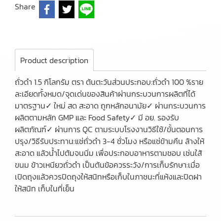
Share
Product description
ถั่วดำ 1.5 กิโลกรัม ตรา ต้นตะวันส่วนประกอบ:ถั่วดำ 100 %ราย
ละเอียดทั้งหมด/จุดเด่นของสินค้าผ่านกระบวนการผลิตที่ได้
มาตรฐาน✓ ใหม่ สด สะอาด ถูกหลักอนามัย✓ ผ่านกระบวนการ
ผลิตตามหลัก GMP และ Food Safety✓ มี อย. รองรับ
ผลิตภัณฑ์✓ ผ่านการ QC ตามระบบโรงงานวิธีใช้/ขั้นตอนการ
ปรุง/วิธีรับประทาน:แช่ถั่วดำ 3-4 ชั่วโมง หรือแช่ข้ามคืน ล้างให้
สะอาด แล้วน้ำไปต้มจนนิ่ม เพื่อประกอบอาหารตามชอบ เช่นใส้
ขนม ข้าวเหนียวถั่วดำ เป็นต้นข้อควรระวัง/การเก็บรักษา:เมื่อ
เปิดถุงแล้วควรปิดถุงให้สนิทหรือเก็บในภาชนะที่แห้งและปิดฝา
ให้สนิท เก็บในที่เย็น