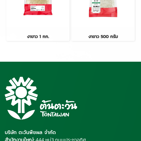
งาขาว 1 กก.
งาขาว 500 กรัม
บริษัท ตะวันพืชผล จำกัด
สำนักงานใหญ่:
444 หมู่3 ถนนประชาอุทิศ