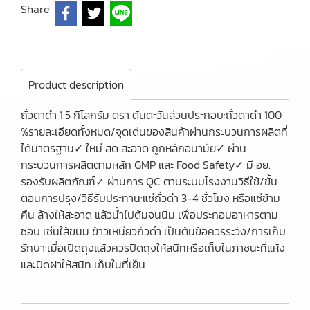
Share
Product description
ถั่วตาดำ 1.5 กิโลกรัม ตรา ต้นตะวันส่วนประกอบ:ถั่วตาดำ 100
%รายละเอียดทั้งหมด/จุดเด่นของสินค้าผ่านกระบวนการผลิตที่
ได้มาตรฐาน✓ ใหม่ สด สะอาด ถูกหลักอนามัย✓ ผ่าน
กระบวนการผลิตตามหลัก GMP และ Food Safety✓ มี อย.
รองรับผลิตภัณฑ์✓ ผ่านการ QC ตามระบบโรงงานวิธีใช้/ขั้น
ตอนการปรุง/วิธีรับประทาน:แช่ถั่วดำ 3-4 ชั่วโมง หรือแช่ข้าม
คืน ล้างให้สะอาด แล้วน้ำไปต้มจนนิ่ม เพื่อประกอบอาหารตาม
ชอบ เช่นใส้ขนม ข้าวเหนียวถั่วดำ เป็นต้นข้อควรระวัง/การเก็บ
รักษา:เมื่อเปิดถุงแล้วควรปิดถุงให้สนิทหรือเก็บในภาชนะที่แห้ง
และปิดฝาให้สนิท เก็บในที่เย็น