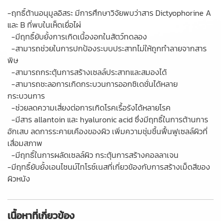
-ฤทธิ์ต้านอนุมูลอิสระ มีการศึกษาวิจัยพบว่าสาร Dictyophorine A
และ B ที่พบในเห็ดเยื่อไผ่
-มีฤทธิ์ยับยั้งการเกิดเนื้องอกในสัตว์ทดลอง
-สามารถช่วยในการปกป้องระบบประสาทไม่ให้ถูกทำลายจากสาร
พิษ
-สามารถกระตุ้นการสร้างเซลล์ประสาทและสมองได้
-สามารถชะลอการเกิดกระบวนการออกซิเดชั่นได้หลาย
กระบวนการ
-ช่วยลดความเสี่ยงต่อการเกิดโรคเรื้อรังได้หลายโรค
-มีสาร allantoin และ hyaluronic acid ซึ่งมีฤทธิ์ในการต้านการ
อักเสบ ลดการระคายเคืองของผิว เพิ่มความชุ่มชื้นฟื้นฟูเซลล์ผิวที่
เสื่อมสภาพ
-มีฤทธิ์ในการผลัดเซลล์ผิว กระตุ้นการสร้างคอลลาเจน
-มีฤทธิ์ยับยั้งเอนไซนม์ไทโรซ์เนสที่เกี่ยวข้องกับการสร้างเม็ดสีของ
ผิวหนัง
เนื้อหาที่เกี่ยวข้อง