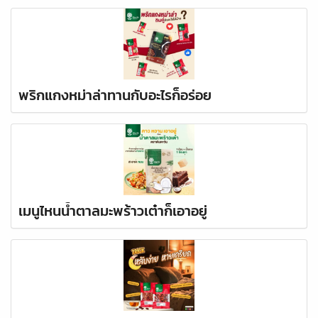
พริกแกงหม่าล่าทานกับอะไรก็อร่อย
เมนูไหนน้ำตาลมะพร้าวเต๋าก็เอาอยู่