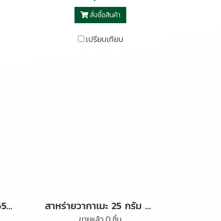
สั่งซื้อสินค้า
เปรียบเทียบ
เห็ดหอมแห้งลายญี่ปุ่น 65 กรัม ตราต้นตะวัน
สาหร่ายวากาเมะ 25 กรัม ตราต้นตะวัน
ขายแล้ว 0 ชิ้น